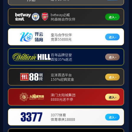
重庆市建设工程安
学校规章制度
重庆市ok138cn太阳集团古天
乐
第一条
为规范建设工程安全生
生命财产安全，根据《中华人
际，制定本办法。
国家ok138cn太阳集团古天乐
第二条
本市行政区域内建设工
第三条
建设工程安全生产坚持
政府监察”的机制。
第四条
建设、招标代理、勘察
安全生产的责任主体，依法承
第五条
鼓励开展建设工程安全
全生产。
建设工程安全生产的新技术、
第六条
建设工程应当加强文明
产。