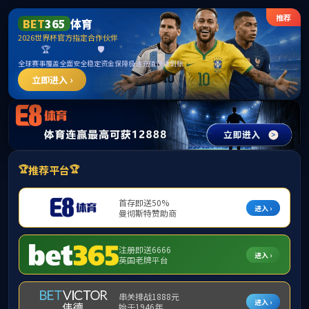
******
中国·ok138太阳集团(股份)有限公司-官方网站
首页
部门介绍
工作动态
当前位置:
首页
ok138cn太
基建动态