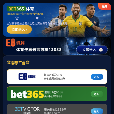
******
中国·ok138太阳集团(股份)有限公司-官方网站
首页
部门介绍
工作动态
当前位置:
首页
工作动态
党
基建动态