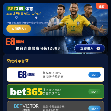
******
中国·ok138太阳集团(股份)有限公司-官方网站
首页
部门介绍
工作动态
当前位置:
首页
在建工程
新
基建动态